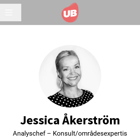
Dela sidan
KARRIÄRMENY
Jessica Åkerström
Analyschef – Konsult/områdesexpertis